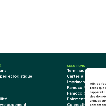
É
SOLUTIONS
ons
Terminaux mobiles
pes et logistique
Cartes à puce
Imprimantes d’émiss
Afin de fou
Famoco Management
telles que 
l'appareil.
Famoco OS
des donnée
lité
Paiement
uniques sur
Développement
Connectivité
consenteme