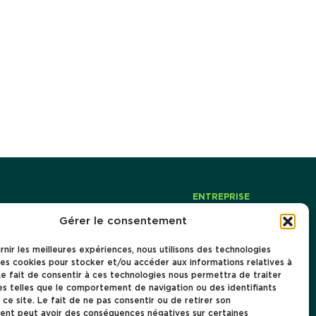
ENTREPRISE
À propos
Gérer le consentement
Carrière
ion instantanée
Ressources
rnir les meilleures expériences, nous utilisons des technologies
 Suite
Cas clients
les cookies pour stocker et/ou accéder aux informations relatives à
 Le fait de consentir à ces technologies nous permettra de traiter
s telles que le comportement de navigation ou des identifiants
 ce site. Le fait de ne pas consentir ou de retirer son
nt peut avoir des conséquences négatives sur certaines