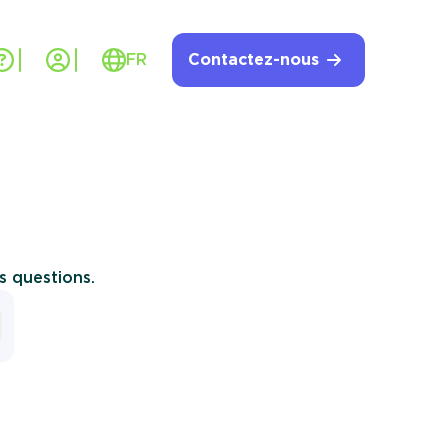
elp
MDM
FR
Contactez-nous
s questions.