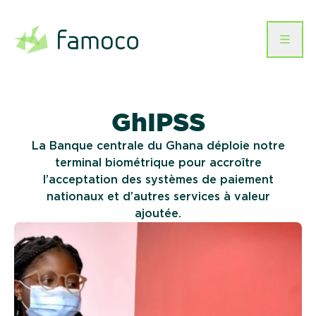
Aller
au
contenu
Secteurs d’activité
GhIPSS
Hardware
Télécommunications
Software
La Banque centrale du Ghana déploie notre
Terminaux mobiles
Gestion des équipes et
Entreprise
Famoco Management Suite
terminal biométrique pour accroître
logistique
Cartes à puce
Paiement
l’acceptation des systèmes de paiement
Famoco OS
À propos
Évènementiel
nationaux et d’autres services à valeur
Help
MDM
FR
Imprimantes d’émission
Connectivité
instantanée
ajoutée.
Ressources
Retail
Contactez-nous
Carrière
Santé
Cas clients
Transport & Mobilité
RSE
Humanitaire &
Développement