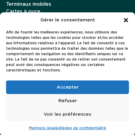
Terminaux mobiles
Cartes à puce
Imprimantes d’émission instantanée
Gérer le consentement
Famoco Management Suite
Afin de fournir les meilleures expériences, nous utilisons des
Famoco OS
technologies telles que les cookies pour stocker et/ou accéder
Paiement
aux informations relatives à l'appareil. Le fait de consentir à ces
Connectivité
technologies nous permettra de traiter des données telles que le
ENTREPRISE
comportement de navigation ou des identifiants uniques sur ce
À propos
site. Le fait de ne pas consentir ou de retirer son consentement
peut avoir des conséquences négatives sur certaines
Carrière
caractéristiques et fonctions.
Ressources
Cas clients
Accepter
Refuser
Famoco
Règles de confidentialité
Voir les préférences
Conditions générales
Mentions légales
Mis à flot par Pilot’in
Mentions légales
Règles de confidentialité