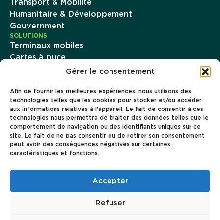
Transport & Mobilité
Humanitaire & Développement
Gouvernment
SOLUTIONS
Terminaux mobiles
Cartes à puce
Imprimantes d’émission instantanée
Gérer le consentement
Famoco Management Suite
Afin de fournir les meilleures expériences, nous utilisons des
Famoco OS
technologies telles que les cookies pour stocker et/ou accéder
Paiement
aux informations relatives à l'appareil. Le fait de consentir à ces
Connectivité
technologies nous permettra de traiter des données telles que le
ENTREPRISE
comportement de navigation ou des identifiants uniques sur ce
À propos
site. Le fait de ne pas consentir ou de retirer son consentement
peut avoir des conséquences négatives sur certaines
Carrière
caractéristiques et fonctions.
Ressources
Cas clients
Accepter
Refuser
Famoco
Règles de confidentialité