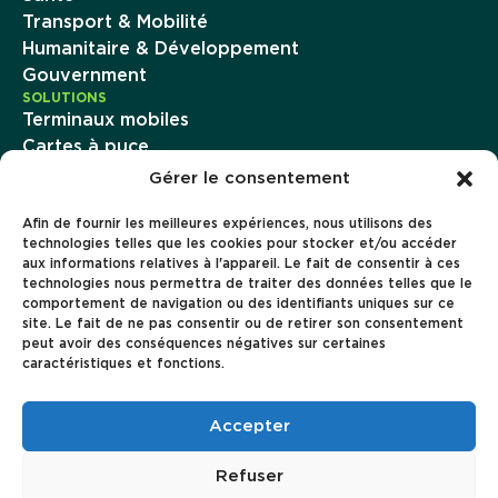
Transport & Mobilité
Humanitaire & Développement
Gouvernment
SOLUTIONS
Terminaux mobiles
Cartes à puce
Imprimantes d’émission instantanée
Gérer le consentement
Famoco Management Suite
Afin de fournir les meilleures expériences, nous utilisons des
Famoco OS
technologies telles que les cookies pour stocker et/ou accéder
Paiement
aux informations relatives à l'appareil. Le fait de consentir à ces
Connectivité
technologies nous permettra de traiter des données telles que le
ENTREPRISE
comportement de navigation ou des identifiants uniques sur ce
À propos
site. Le fait de ne pas consentir ou de retirer son consentement
peut avoir des conséquences négatives sur certaines
Carrière
caractéristiques et fonctions.
Ressources
Cas clients
Accepter
Refuser