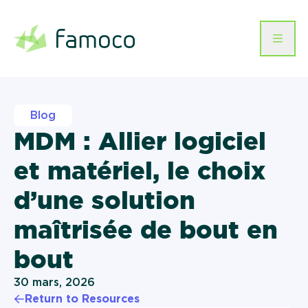
Secteurs d’activité
Hardware
Blog
Télécommunications
Software
MDM : Allier logiciel
Terminaux mobiles
Gestion des équipes et
Entreprise
et matériel, le choix
Famoco Management Suite
logistique
Cartes à puce
Paiement
Famoco OS
À propos
d’une solution
Évènementiel
Help
MDM
FR
Imprimantes d’émission
Connectivité
instantanée
Ressources
Retail
maîtrisée de bout en
Contactez-nous
Carrière
Santé
bout
Cas clients
Transport & Mobilité
30 mars, 2026
RSE
Humanitaire &
Return to Resources
Développement